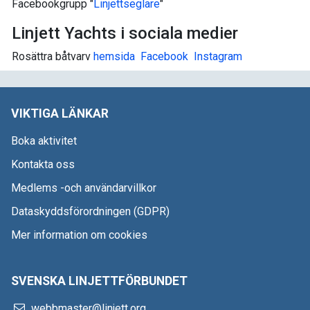
Facebookgrupp "
Linjettseglare
"
Linjett Yachts i sociala medier
Rosättra båtvarv
hemsida
Facebook
I
nstagram
VIKTIGA LÄNKAR
Boka aktivitet
Kontakta oss
Medlems -och användarvillkor
Dataskyddsförordningen (GDPR)
Mer information om cookies
SVENSKA LINJETTFÖRBUNDET
webbmaster@linjett.org