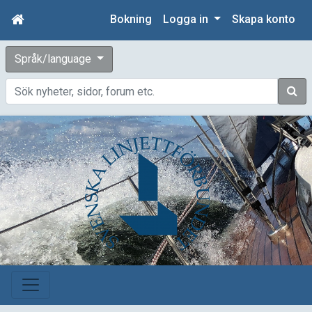
Bokning
Logga in
Skapa konto
Språk/language
Sök