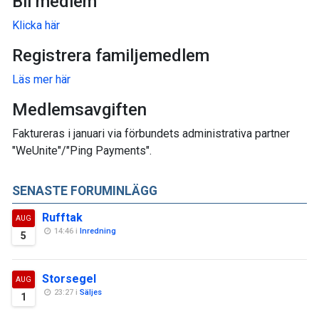
Bli medlem
Klicka här
Registrera familjemedlem
Läs mer här
Medlemsavgiften
Faktureras i januari via förbundets administrativa partner
"WeUnite"/"Ping Payments".
SENASTE FORUMINLÄGG
Rufftak
AUG
14:46 i
Inredning
5
Storsegel
AUG
23:27 i
Säljes
1