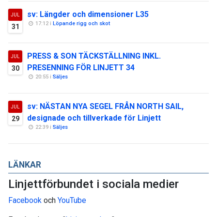
sv: Längder och dimensioner L35
JUL
17:12 i
Löpande rigg och skot
31
PRESS & SON TÄCKSTÄLLNING INKL.
JUL
PRESENNING FÖR LINJETT 34
30
20:55 i
Säljes
sv: NÄSTAN NYA SEGEL FRÅN NORTH SAIL,
JUL
designade och tillverkade för Linjett
29
22:39 i
Säljes
LÄNKAR
Linjettförbundet i sociala medier
Facebook
och
YouTube