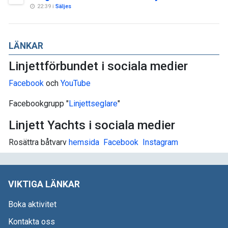
22:39 i
Säljes
LÄNKAR
Linjettförbundet i sociala medier
Facebook
och
YouTube
Facebookgrupp "
Linjettseglare
"
Linjett Yachts i sociala medier
Rosättra båtvarv
hemsida
Facebook
I
nstagram
VIKTIGA LÄNKAR
Boka aktivitet
Kontakta oss