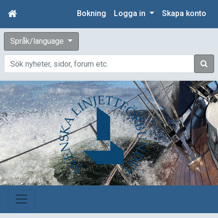
Bokning
Logga in
Skapa konto
Språk/language
Sök