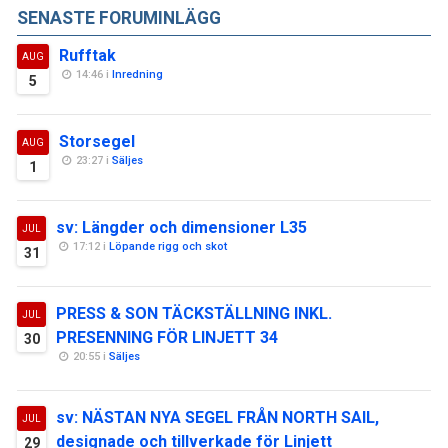
SENASTE FORUMINLÄGG
Rufftak
AUG
14:46 i
Inredning
5
Storsegel
AUG
23:27 i
Säljes
1
sv: Längder och dimensioner L35
JUL
17:12 i
Löpande rigg och skot
31
PRESS & SON TÄCKSTÄLLNING INKL.
JUL
PRESENNING FÖR LINJETT 34
30
20:55 i
Säljes
sv: NÄSTAN NYA SEGEL FRÅN NORTH SAIL,
JUL
designade och tillverkade för Linjett
29