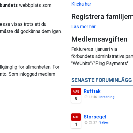
Klicka här
rbundets
webbplats som
Registrera familje
ssa visas trots att du
Läs mer här
Du måste då godkänna dem igen.
Medlemsavgiften
Faktureras i januari via
förbundets administrativa par
"WeUnite"/"Ping Payments".
lgänglig för allmänheten. För
skonto. Som inloggad medlem
SENASTE FORUMINLÄGG
Rufftak
AUG
14:46 i
Inredning
5
Storsegel
AUG
23:27 i
Säljes
1