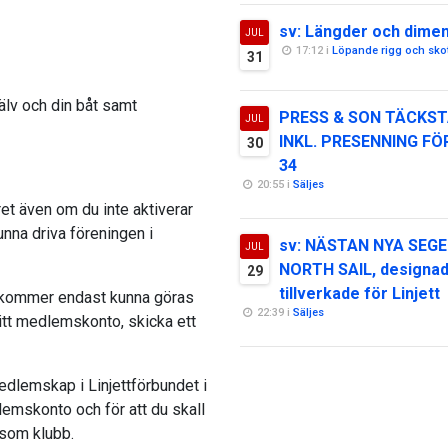
sv: Längder och dime
JUL
17:12 i
Löpande rigg och sko
31
lv och din båt samt
PRESS & SON TÄCKST
JUL
INKL. PRESENNING FÖ
30
34
20:55 i
Säljes
et även om du inte aktiverar
unna driva föreningen i
sv: NÄSTAN NYA SEGE
JUL
NORTH SAIL, designa
29
tillverkade för Linjett
r kommer endast kunna göras
22:39 i
Säljes
itt medlemskonto, skicka ett
dlemskap i Linjettförbundet i
dlemskonto och för att du skall
 som klubb.