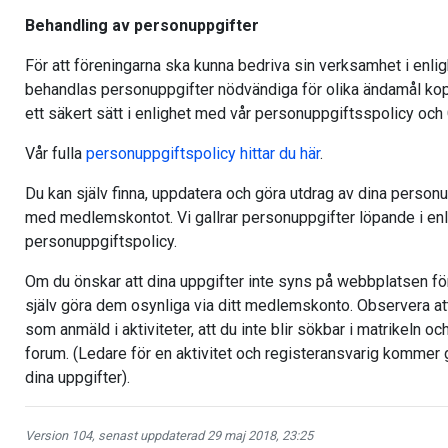
Behandling av personuppgifter
För att föreningarna ska kunna bedriva sin verksamhet i enl
behandlas personuppgifter nödvändiga för olika ändamål kop
ett säkert sätt i enlighet med vår personuppgiftsspolicy oc
Vår fulla
personuppgiftspolicy hittar du här
.
Du kan själv finna, uppdatera och göra utdrag av dina perso
med medlemskontot. Vi gallrar personuppgifter löpande i en
personuppgiftspolicy.
Om du önskar att dina uppgifter inte syns på webbplatsen f
själv göra dem osynliga via ditt medlemskonto. Observera att
som anmäld i aktiviteter, att du inte blir sökbar i matrikeln och
forum. (Ledare för en aktivitet och registeransvarig kommer g
dina uppgifter).
Version 104, senast uppdaterad 29 maj 2018, 23:25