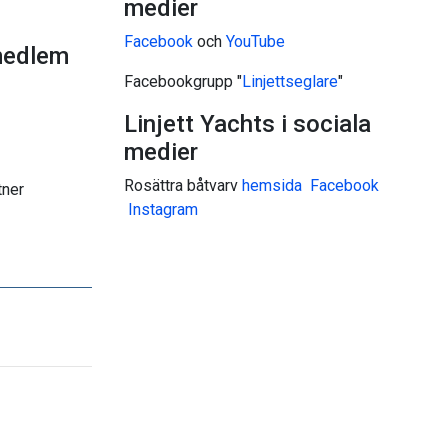
medier
Facebook
och
YouTube
medlem
Facebookgrupp "
Linjettseglare
"
Linjett Yachts i sociala
medier
Rosättra båtvarv
hemsida
Facebook
tner
I
nstagram