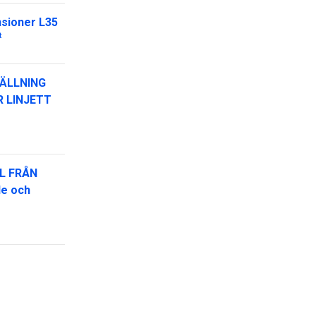
nsioner L35
t
ÄLLNING
R LINJETT
L FRÅN
de och