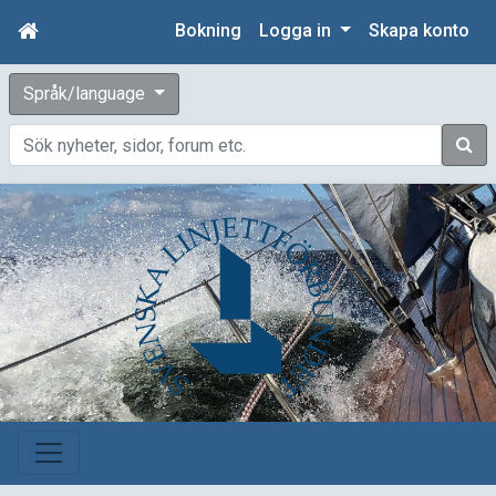
Bokning
Logga in
Skapa konto
Språk/language
Sök