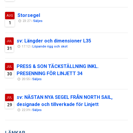
Storsegel
AUG
23:27 i
Säljes
1
sv: Längder och dimensioner L35
JUL
17:12 i
Löpande rigg och skot
31
PRESS & SON TÄCKSTÄLLNING INKL.
JUL
PRESENNING FÖR LINJETT 34
30
20:55 i
Säljes
sv: NÄSTAN NYA SEGEL FRÅN NORTH SAIL,
JUL
designade och tillverkade för Linjett
29
22:39 i
Säljes