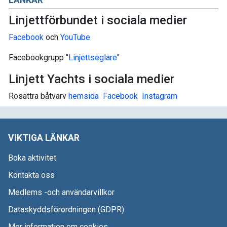
LÄNKAR
Linjettförbundet i sociala medier
Facebook
och
YouTube
Facebookgrupp "
Linjettseglare
"
Linjett Yachts i sociala medier
Rosättra båtvarv
hemsida
Facebook
I
nstagram
VIKTIGA LÄNKAR
Boka aktivitet
Kontakta oss
Medlems -och användarvillkor
Dataskyddsförordningen (GDPR)
Mer information om cookies