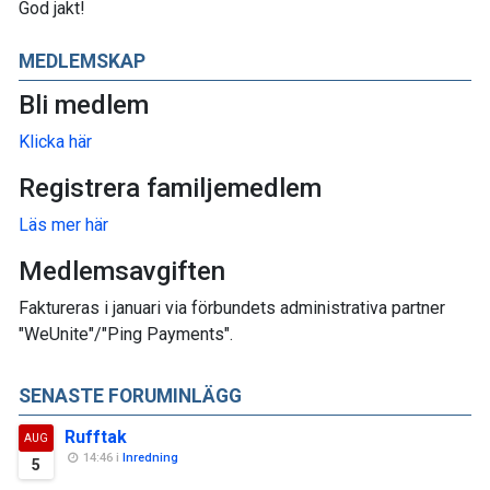
God jakt!
MEDLEMSKAP
Bli medlem
Klicka här
Registrera familjemedlem
Läs mer här
Medlemsavgiften
Faktureras i januari via förbundets administrativa partner
"WeUnite"/"Ping Payments".
SENASTE FORUMINLÄGG
Rufftak
AUG
14:46 i
Inredning
5