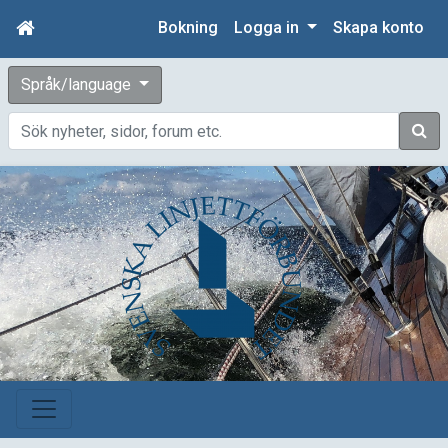
Bokning
Logga in
Skapa konto
Språk/language
Sök