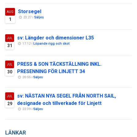
Storsegel
AUG
23:27 i
Säljes
1
sv: Längder och dimensioner L35
JUL
17:12 i
Löpande rigg och skot
31
PRESS & SON TÄCKSTÄLLNING INKL.
JUL
PRESENNING FÖR LINJETT 34
30
20:55 i
Säljes
sv: NÄSTAN NYA SEGEL FRÅN NORTH SAIL,
JUL
designade och tillverkade för Linjett
29
22:39 i
Säljes
LÄNKAR