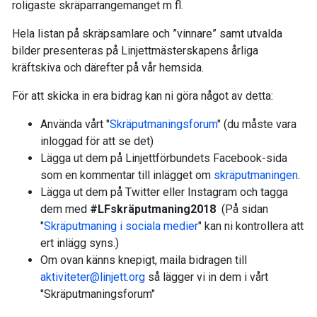
roligaste skräparrangemanget m fl.
Hela listan på skräpsamlare och ”vinnare” samt utvalda
bilder presenteras på Linjettmästerskapens årliga
kräftskiva och därefter på vår hemsida.
För att skicka in era bidrag kan ni göra något av detta:
Använda vårt "
Skräputmaningsforum
" (du måste vara
inloggad för att se det)
Lägga ut dem på Linjettförbundets Facebook-sida
som en kommentar till inlägget om
skräputmaningen
.
Lägga ut dem på Twitter eller Instagram och tagga
dem med
#LFskräputmaning2018
(På sidan
"
Skräputmaning i sociala medier
" kan ni kontrollera att
ert inlägg syns.)
Om ovan känns knepigt, maila bidragen till
aktiviteter@linjett.org
så lägger vi in dem i vårt
"Skräputmaningsforum"