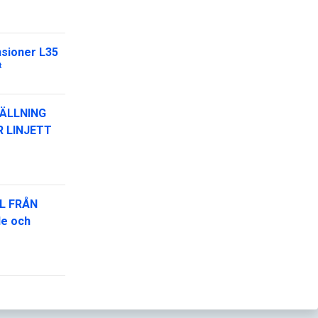
nsioner L35
t
ÄLLNING
R LINJETT
L FRÅN
de och