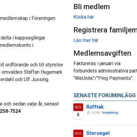
Bli medlem
Klicka här
m medlemskap i Föreningen
Registrera familje
 delta i kappseglingar
Läs mer här
 medlemskonto i
Medlemsavgiften
Faktureras i januari via
l ordförande och till styrelse
förbundets administrativa par
nd omvaldes Staffan Hugemark
"WeUnite"/"Ping Payments".
terdahl och Ulf Jussing.
SENASTE FORUMINLÄGG
de och sedan varje år, senast
Rufftak
AUG
5258-7524
14:46 i
Inredning
5
Storsegel
AUG