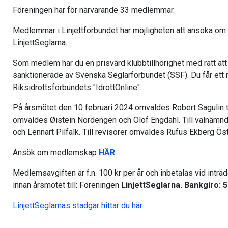
Föreningen har för närvarande 33 medlemmar.
Medlemmar i Linjettförbundet har möjligheten att ansöka o
LinjettSeglarna.
Som medlem har du en prisvärd klubbtillhörighet med rätt att
sanktionerade av Svenska Seglarförbundet (SSF). Du får ett
Riksidrottsförbundets "IdrottOnline".
På årsmötet den 10 februari 2024 omvaldes Robert Sagulin til
omvaldes Øistein Nordengen och Olof Engdahl. Till valnäm
och Lennart Pilfalk. Till revisorer omvaldes Rufus Ekberg Ös
Ansök om medlemskap
HÄR
.
Medlemsavgiften är f.n. 100 kr per år och inbetalas vid inträ
innan årsmötet till: Föreningen
LinjettSeglarna. Bankgiro: 
LinjettSeglarnas stadgar hittar du här.