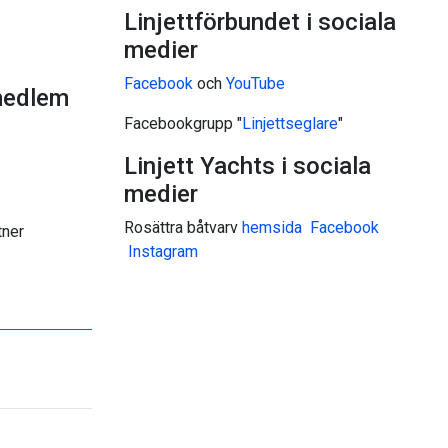
Linjettförbundet i sociala
medier
Facebook
och
YouTube
medlem
Facebookgrupp "
Linjettseglare
"
Linjett Yachts i sociala
medier
Rosättra båtvarv
hemsida
Facebook
tner
I
nstagram