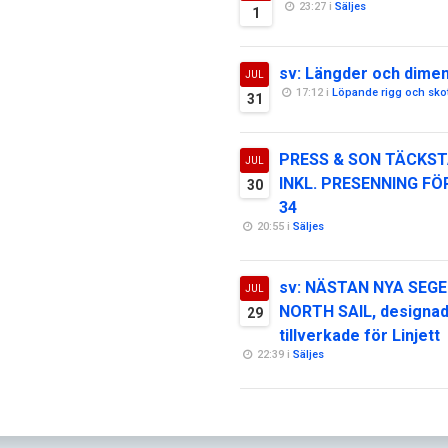
23:27 i
Säljes
1
sv: Längder och dime
JUL
17:12 i
Löpande rigg och sko
31
PRESS & SON TÄCKST
JUL
INKL. PRESENNING FÖ
30
34
20:55 i
Säljes
sv: NÄSTAN NYA SEGE
JUL
NORTH SAIL, designa
29
tillverkade för Linjett
22:39 i
Säljes