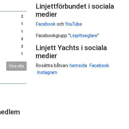
Linjettförbundet i sociala
medier
2
Facebook
och
YouTube
1
1
Facebookgrupp "
Linjettseglare
"
2
Linjett Yachts i sociala
2
1
medier
Rosättra båtvarv
hemsida
Facebook
Visa alla
I
nstagram
medlem