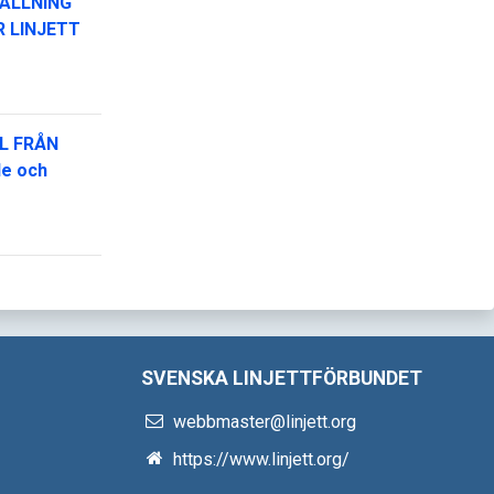
ÄLLNING
R LINJETT
L FRÅN
de och
SVENSKA LINJETTFÖRBUNDET
webbmaster@linjett.org
https://www.linjett.org/