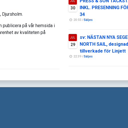
PRESS & SON TÄCKST
JUL
INKL. PRESENNING FÖ
30
, Djursholm.
34
20:55 i
Säljes
ch publicera på vår hemsida i
renhet av kvaliteten på
sv: NÄSTAN NYA SEGE
JUL
NORTH SAIL, designa
29
tillverkade för Linjett
22:39 i
Säljes