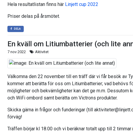
Hela resultatlistan finns här
Linjett cup 2022
Priser delas på årsmötet.
DELA
En kväll om Litiumbatterier (och lite an
7 nov 2022
Aktivitet
Välkomna den 22 november till en träff där vi får besök av 
kommer att berätta för oss om Litiumbatterier; vad behövs för 
möjligheter och bekvämligheter kan det ge m.m. Dessutom 
och WiFi ombord samt berätta om Victrons produkter.
Skicka gärna in frågor och funderingar (till aktiviteter@linjett
förväg!
Träffen börjar kl 18.00 och vi beräknar totalt upp till 2 timma