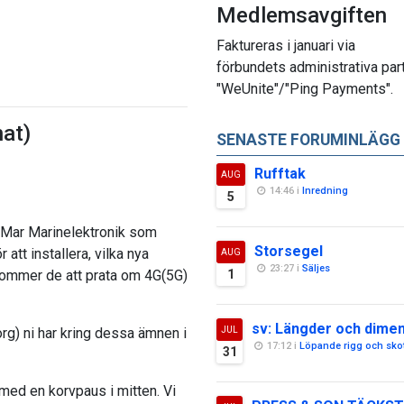
Medlemsavgiften
Faktureras i januari via
förbundets administrativa par
"WeUnite"/"Ping Payments".
nat)
SENASTE FORUMINLÄGG
Rufftak
AUG
14:46 i
Inredning
5
TyMar Marinelektronik som
Storsegel
att installera, vilka nya
AUG
23:27 i
Säljes
kommer de att prata om 4G(5G)
1
sv: Längder och dime
.org) ni har kring dessa ämnen i
JUL
17:12 i
Löpande rigg och sko
31
r med en korvpaus i mitten. Vi