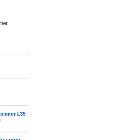
tner
nsioner L35
t