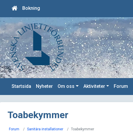
Bokning
Startsida
Nyheter
Om oss
Aktiviteter
Forum
Toabekymmer
Forum
Sanitära installationer
Toabekymmer