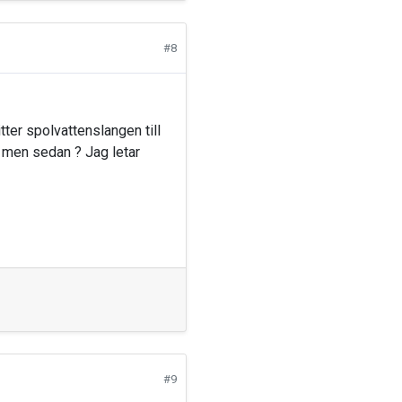
#8
tter spolvattenslangen till
n men sedan ? Jag letar
#9