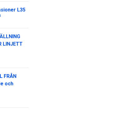
nsioner L35
t
ÄLLNING
R LINJETT
L FRÅN
de och