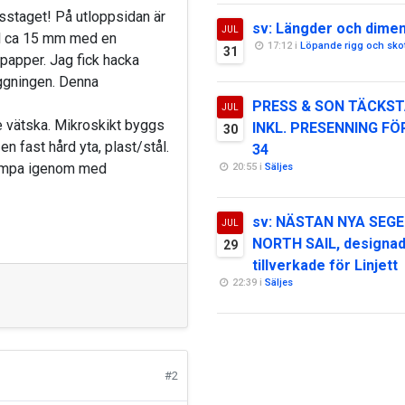
misstaget! På utloppsidan är
sv: Längder och dime
JUL
ll ca 15 mm med en
17:12 i
Löpande rigg och sko
31
papper. Jag fick hacka
äggningen. Denna
PRESS & SON TÄCKST
JUL
de vätska. Mikroskikt byggs
INKL. PRESENNING FÖ
30
n fast hård yta, plast/stål.
34
 pumpa igenom med
20:55 i
Säljes
sv: NÄSTAN NYA SEGE
JUL
NORTH SAIL, designa
29
tillverkade för Linjett
22:39 i
Säljes
#2