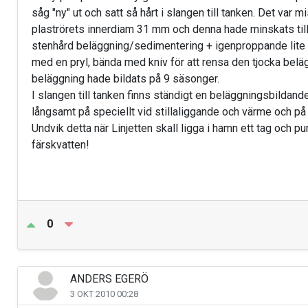
såg "ny" ut och satt så hårt i slangen till tanken. Det var 
plaströrets innerdiam 31 mm och denna hade minskats ti
stenhård beläggning/sedimentering + igenproppande lite 
med en pryl, bända med kniv för att rensa den tjocka bel
beläggning hade bildats på 9 säsonger.
I slangen till tanken finns ständigt en beläggningsbildan
långsamt på speciellt vid stillaliggande och värme och på e
Undvik detta när Linjetten skall ligga i hamn ett tag och
färskvatten!
0
ANDERS EGERÖ
3 OKT 2010 00:28