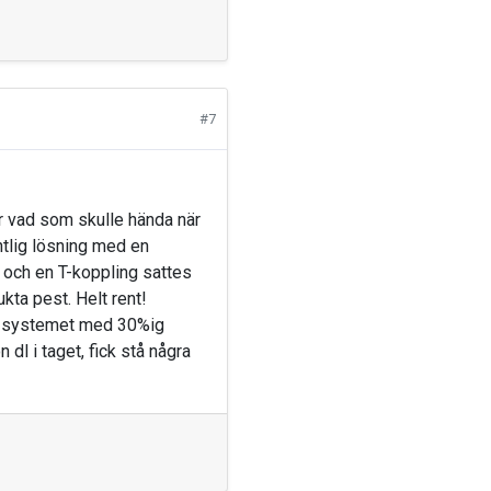
#7
ör vad som skulle hända när
ntlig lösning med en
s och en T-koppling sattes
ukta pest. Helt rent!
es systemet med 30%ig
 dl i taget, fick stå några