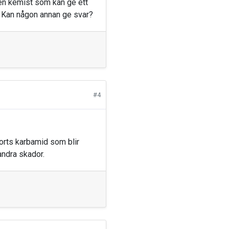
en kemist som kan ge ett
er. Kan någon annan ge svar?
#4
orts karbamid som blir
andra skador.