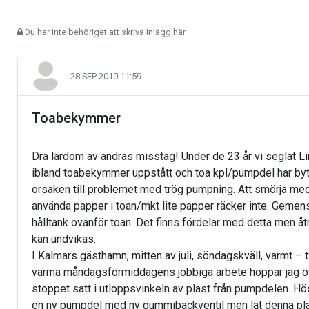
Du har inte behöriget att skriva inlägg här.
28 SEP 2010 11:59
Toabekymmer
Dra lärdom av andras misstag! Under de 23 år vi seglat Li
ibland toabekymmer uppstått och toa kpl/pumpdel har bytts 
orsaken till problemet med trög pumpning. Att smörja med 
använda papper i toan/mkt lite papper räcker inte. Gemensa
hålltank ovanför toan. Det finns fördelar med detta men 
kan undvikas.
I Kalmars gästhamn, mitten av juli, söndagskväll, varmt – 
varma måndagsförmiddagens jobbiga arbete hoppar jag öve
stoppet satt i utloppsvinkeln av plast från pumpdelen. H
en ny pumpdel med ny gummibackventil men lät denna plast