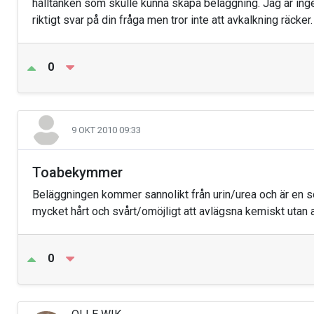
hålltanken som skulle kunna skapa beläggning. Jag är ing
riktigt svar på din fråga men tror inte att avkalkning räck
0
9 OKT 2010 09:33
Toabekymmer
Beläggningen kommer sannolikt från urin/urea och är en s
mycket hårt och svårt/omöjligt att avlägsna kemiskt utan 
0