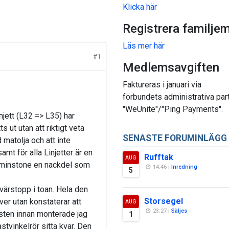
Klicka här
Registrera familje
Läs mer här
#1
Medlemsavgiften
Faktureras i januari via
förbundets administrativa par
"WeUnite"/"Ping Payments".
njett (L32 => L35) har
ut utan att riktigt veta
SENASTE FORUMINLÄGG
matolja och att inte
mt för alla Linjetter är en
Rufftak
AUG
åtminstone en nackdel som
14:46 i
Inredning
5
tvärstopp i toan. Hela den
Storsegel
r utan konstaterar att
AUG
23:27 i
Säljes
östen innan monterade jag
1
vinkelrör sitta kvar. Den