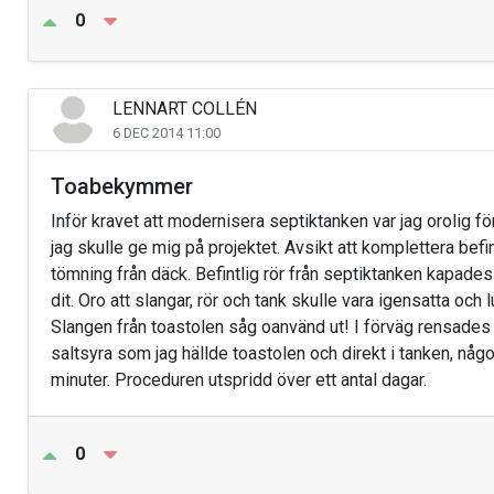
0
LENNART COLLÉN
6 DEC 2014 11:00
Toabekymmer
Inför kravet att modernisera septiktanken var jag orolig f
jag skulle ge mig på projektet. Avsikt att komplettera befi
tömning från däck. Befintlig rör från septiktanken kapade
dit. Oro att slangar, rör och tank skulle vara igensatta och l
Slangen från toastolen såg oanvänd ut! I förväg rensad
saltsyra som jag hällde toastolen och direkt i tanken, någon
minuter. Proceduren utspridd över ett antal dagar.
0