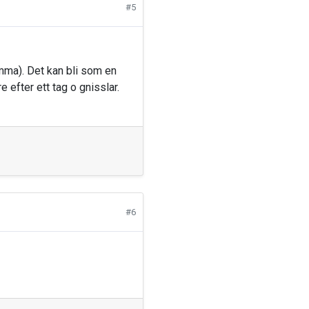
#5
hemma). Det kan bli som en
 efter ett tag o gnisslar.
#6