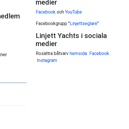
medier
Facebook
och
YouTube
medlem
Facebookgrupp "
Linjettseglare
"
Linjett Yachts i sociala
medier
Rosättra båtvarv
hemsida
Facebook
tner
I
nstagram