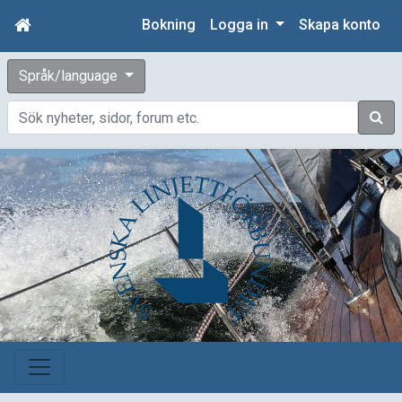
Bokning
Logga in
Skapa konto
Språk/language
Sök