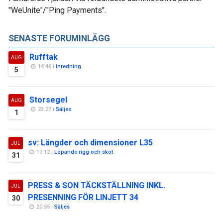
"WeUnite"/"Ping Payments".
SENASTE FORUMINLÄGG
Rufftak
AUG
14:46 i
Inredning
5
Storsegel
AUG
23:27 i
Säljes
1
sv: Längder och dimensioner L35
JUL
17:12 i
Löpande rigg och skot
31
PRESS & SON TÄCKSTÄLLNING INKL.
JUL
PRESENNING FÖR LINJETT 34
30
20:55 i
Säljes