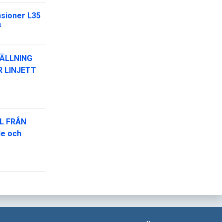
nsioner L35
t
ÄLLNING
R LINJETT
L FRÅN
de och