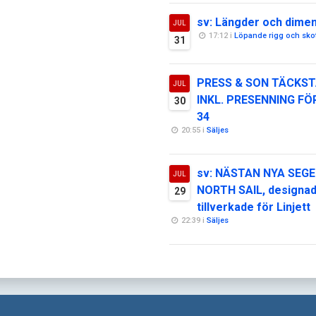
sv: Längder och dime
JUL
17:12 i
Löpande rigg och sko
31
PRESS & SON TÄCKST
JUL
INKL. PRESENNING FÖ
30
34
20:55 i
Säljes
sv: NÄSTAN NYA SEGE
JUL
NORTH SAIL, designa
29
tillverkade för Linjett
22:39 i
Säljes