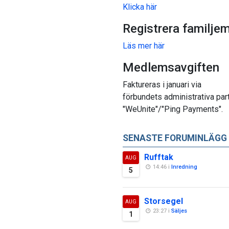
Klicka här
Registrera familje
Läs mer här
Medlemsavgiften
Faktureras i januari via
förbundets administrativa par
"WeUnite"/"Ping Payments".
SENASTE FORUMINLÄGG
Rufftak
AUG
14:46 i
Inredning
5
Storsegel
AUG
23:27 i
Säljes
1