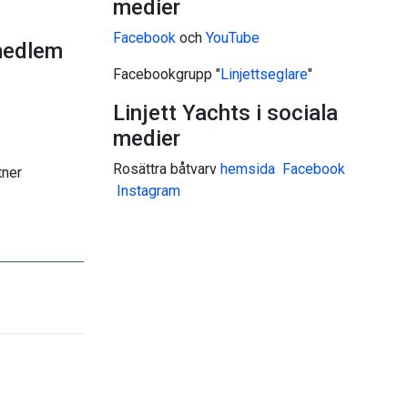
medier
Facebook
och
YouTube
medlem
Facebookgrupp "
Linjettseglare
"
Linjett Yachts i sociala
medier
Rosättra båtvarv
hemsida
Facebook
tner
I
nstagram